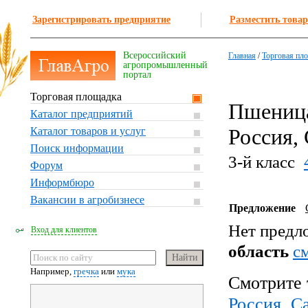
Зарегистрировать предприятие
Разместить товар
Всероссийский
Главная
/
Торговая пл
агропромышленный
портал
Торговая площадка
Пшеница
Каталог предприятий
Россия,
Каталог товаров и услуг
Поиск информации
3-й класс
Форум
Информбюро
Вакансии в агробизнесе
Предложение
Нет предл
Вход для клиентов
область
c
Например,
гречка
или
мука
Смотрите 
Россия, С