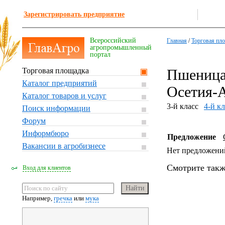
Зарегистрировать предприятие
Всероссийский
Главная
/
Торговая пл
агропромышленный
портал
Торговая площадка
Пшеница,
Каталог предприятий
Осетия-
Каталог товаров и услуг
3-й класс
4-й кл
Поиск информации
Форум
Информбюро
Предложение
Вакансии в агробизнесе
Нет предложени
Смотрите такж
Вход для клиентов
Например,
гречка
или
мука