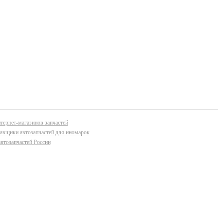
тернет-магазинов запчастей
авщики автозапчастей для иномарок
втозапчастей России