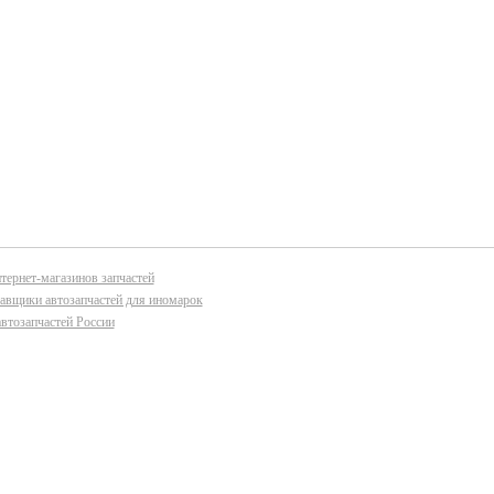
тернет-магазинов запчастей
авщики автозапчастей для иномарок
втозапчастей России