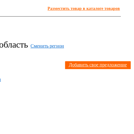
Разместить товар в каталоге товаров
 область
Сменить регион
Я
Добавить свое предложение
н