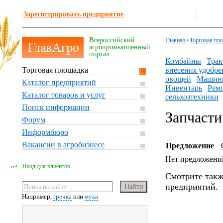
Зарегистрировать предприятие
Всероссийский
Главная
/
Торговая пл
агропромышленный
портал
Комбайны
Трак
Торговая площадка
внесения удобре
овощей
Машины
Каталог предприятий
Инвентарь
Ремо
Каталог товаров и услуг
сельхозтехники
Поиск информации
Запчасти
Форум
Информбюро
Вакансии в агробизнесе
Предложение
Нет предложени
Вход для клиентов
Смотрите такж
предприятий.
Например,
гречка
или
мука