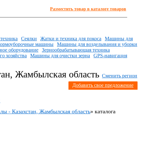
Разместить товар в каталоге товаров
техника
Сеялки
Жатки и техника для покоса
Машины для
ормоуборочные машины
Машины для возделывания и уборки
ное оборудование
Зернообрабатывающая техника
го хозяйства
Машины для очистки зерна
GPS-навигация
тан, Жамбылская область
Сменить регион
Я
Добавить свое предложение
н
алы - Казахстан, Жамбылская область
» каталога