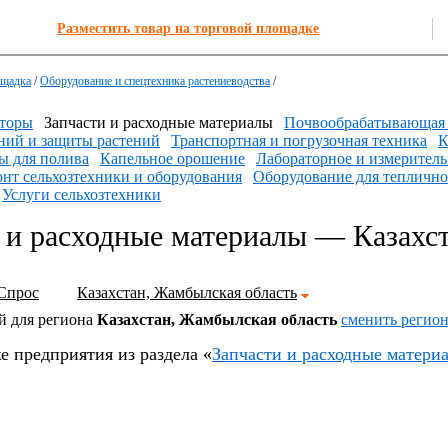
Разместить товар на торговой площадке
ощадка
/
Оборудование и спецтехника растениеводства
/
торы
Запчасти и расходные материалы
Почвообрабатывающая 
ний и защиты растений
Транспортная и погрузочная техника
К
 для полива
Капельное орошение
Лабораторное и измеритель
нт сельхозтехники и оборудования
Оборудование для теплично
Услуги сельхозтехники
 и расходные материалы — Казахс
Спрос
Казахстан, Жамбылская область
й для региона
Казахстан, Жамбылская область
cменить регио
е предприятия из раздела «
Запчасти и расходные матери