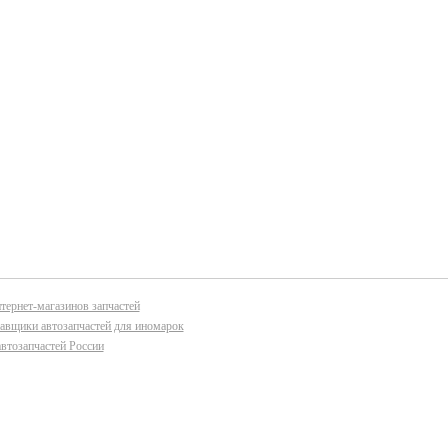
тернет-магазинов запчастей
авщики автозапчастей для иномарок
втозапчастей России