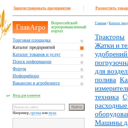
Зарегистрировать предприятие
Разместить товар
Всероссийский
Главная
/
Каталог пре
агропромышленный
портал
Тракторы
Торговая площадка
Жатки и те
Каталог предприятий
удобрений
Каталог товаров и услуг
погрузочн
Поиск информации
Форум
для возде
Информбюро
полива
Ка
Вакансии в агробизнесе
измерител
техника
С
Вход для клиентов
расходные
оборудова
Например,
гречка
или
мука
Машины дл