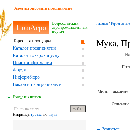
Зарегистрировать предприятие
Всероссийский
Главная
/
Торговая пл
агропромышленный
портал
Торговая площадка
Мука, П
Каталог предприятий
На
Каталог товаров и услуг
Поиск информации
Пос
Форум
Информбюро
Вакансии в агробизнесе
Местонахождение 
Вход для клиентов
Описание 
Например,
гречка
или
мука
← Вернуться