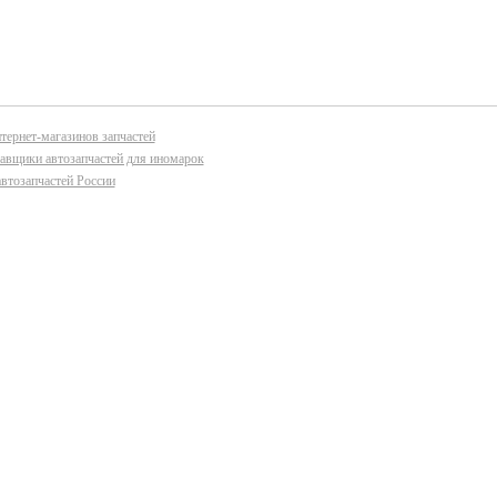
тернет-магазинов запчастей
авщики автозапчастей для иномарок
втозапчастей России