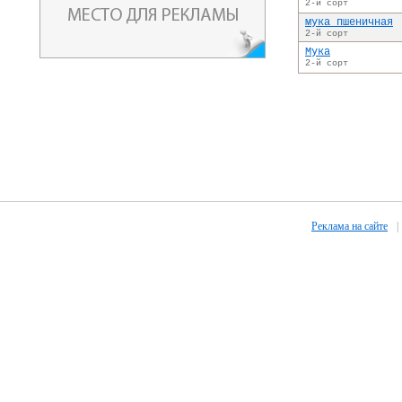
2-й сорт
мука пшеничная
2-й сорт
Мука
2-й сорт
Реклама на сайте
|