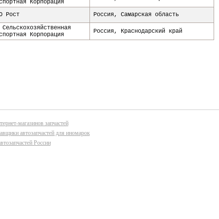
спортная Корпорация
О Рост
Россия
,
Самарская область
 Сельскохозяйственная
Россия
,
Краснодарский край
спортная Корпорация
тернет-магазинов запчастей
авщики автозапчастей для иномарок
втозапчастей России