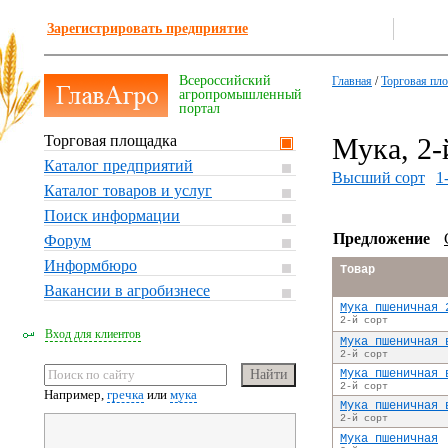
Зарегистрировать предприятие
Всероссийский
Главная
/
Торговая пл
агропромышленный
портал
Торговая площадка
Мука, 2-
Каталог предприятий
Высший сорт
1
Каталог товаров и услуг
Поиск информации
Предложение
Форум
Информбюро
Товар
Вакансии в агробизнесе
Мука пшеничная 
2-й сорт
Вход для клиентов
Мука пшеничная 
2-й сорт
Мука пшеничная 
2-й сорт
Например,
гречка
или
мука
Мука пшеничная 
2-й сорт
Мука пшеничная