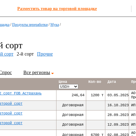
Разместить товар на торговой площадке
ощадка
/
Продукты переработки
/
Мука
/
й сорт
-й сорт
2-й сорт
Прочие
Спрос
Все регионы
Цена
Кол-во
Дата
Пр
АО
2 сорт FOB Астрахань
246,64
1200 т
03.05.2025
Пр
второй сорт
Договорная
16.10.2023
ИП
второй сорт
Договорная
28.09.2023
ИП
второй сорт
Договорная
12.09.2023
ИП
АО
Договорная
6700 т
02.08.2023