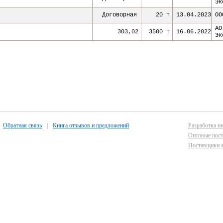
Эк
Договорная
20 т
13.04.2023
ОО
АО
303,02
3500 т
16.06.2022
Эк
Обратная связь
|
Книга отзывов и предложений
Разработка ин
Оптовые пост
Поставщики а