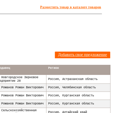
Разместить товар в каталоге товаров
Я
Добавить свое предложение
одавец
Регион
 Новгородское Зерновое
Россия
,
Астраханская область
едприятие 28
 Романов Роман Викторович
Россия
,
Челябинская область
 Романов Роман Викторович
Россия
,
Курганская область
 Романов Роман Викторович
Россия
,
Курганская область
 Сельскохозяйственная
Россия
,
Алтайский край