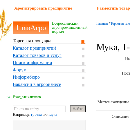
Зарегистрировать предприятие
Разместить товар
Всероссийский
Главная
/
Торговая пл
агропромышленный
портал
Торговая площадка
Мука, 1-
Каталог предприятий
Каталог товаров и услуг
На
Поиск информации
Форум
Пос
Информбюро
Вакансии в агробизнесе
Вход для клиентов
Местонахождение 
Например,
гречка
или
мука
Описание 