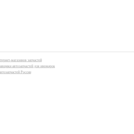
тернет-магазинов запчастей
авщики автозапчастей для иномарок
втозапчастей России