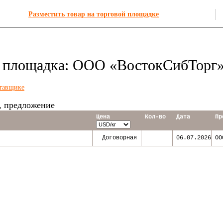
Разместить товар на торговой площадке
я площадка: ООО «ВостокСибТорг
тавщике
, предложение
Цена
Кол-во
Дата
Пр
Договорная
06.07.2026
ОО