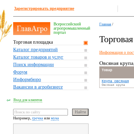
Зарегистрировать предприятие
Всероссийский
Главная
/
агропромышленный
портал
Торгова
Торговая площадка
Каталог предприятий
Информация о пос
Каталог товаров и услуг
Овсяная крупа
Поиск информации
Товар
Форум
Информбюро
Крупа овсяная
Овсяная крупа
Вакансии в агробизнесе
Вход для клиентов
Например,
гречка
или
мука