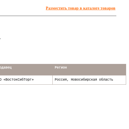
Разместить товар в каталоге товаров
»
Я
одавец
Регион
О «ВостокСибТорг»
Россия, Новосибирская область