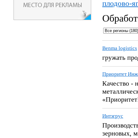
плодово-я
Обработ
Benma logistics
гружать про
Приоритет Инж
Качество - 
металличес
«Приоритет
Интэгрус
Производств
зерновых, м