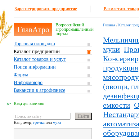
Зарегистрировать предприятие
Разместить товар
Всероссийский
Главная
/
Каталог пре
агропромышленный
портал
Мельничны
Торговая площадка
муки
Прои
Каталог предприятий
Консервиро
Каталог товаров и услуг
продукция
Поиск информации
Форум
мясопроду
Информбюро
(овощи, п
Вакансии в агробизнесе
дезинфекц
емкости
О
Вход для клиентов
Нестандар
автоматиз
Например,
гречка
или
мука
оборудова