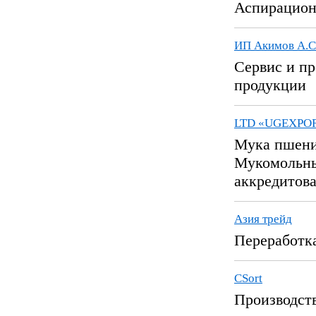
Аспирационн
ИП Акимов А.С
Сервис и пр
продукции
LTD «UGEXPO
Мука пшенич
Мукомольны
аккредитова
Азия трейд
Переработка
CSort
Производст