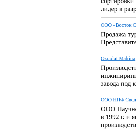
сортировки 
лидер в разр
ООО «Восток 
Продажа ту
Представит
Ozpolat Makina
Производств
инжиниринг
завода под к
ООО НПФ Свед
ООО Научно
в 1992 г. и
производств